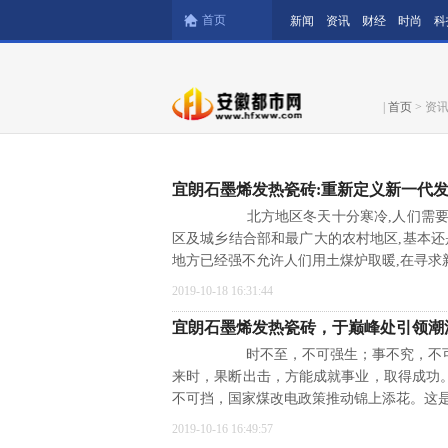
首页
新闻
资讯
财经
时尚
科
|
首页
> 资
宜朗石墨烯发热瓷砖:重新定义新一代
北方地区冬天十分寒冷,人们需要一
区及城乡结合部和最广大的农村地区,基本还
地方已经强不允许人们用土煤炉取暖,在寻求
2019-10-18 16:31:44
宜朗石墨烯发热瓷砖，于巅峰处引领潮
时不至，不可强生；事不究，不可强
来时，果断出击，方能成就事业，取得成功
不可挡，国家煤改电政策推动锦上添花。这
2019-10-16 16:49:57