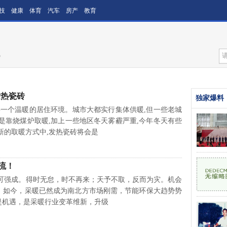
技
健康
体育
汽车
房产
教育
讯
发热瓷砖
独家爆料
个温暖的居住环境。城市大都实行集体供暖,但一些老城
是靠烧煤炉取暖,加上一些地区冬天雾霾严重,今年冬天有些
新的取暖方式中,发热瓷砖将会是
流！
成。得时无怠，时不再来；天予不取，反而为灾。机会
。如今，采暖已然成为南北方市场刚需，节能环保大趋势势
是机遇，是采暖行业变革维新，升级