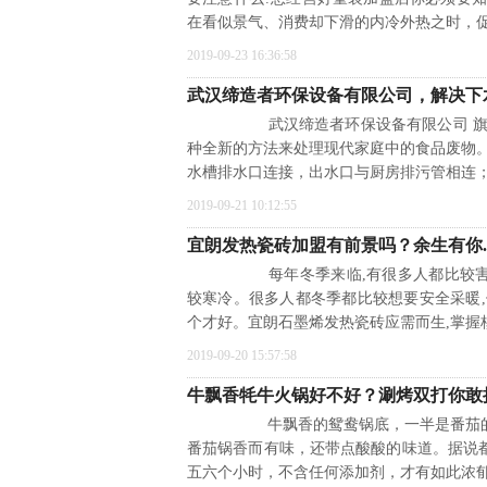
在看似景气、消费却下滑的内冷外热之时，
2019-09-23 16:36:58
武汉缔造者环保设备有限公司，解决下
武汉缔造者环保设备有限公司 旗下
种全新的方法来处理现代家庭中的食品废物
水槽排水口连接，出水口与厨房排污管相连
2019-09-21 10:12:55
宜朗发热瓷砖加盟有前景吗？余生有你.
每年冬季来临,有很多人都比较害怕冬
较寒冷。很多人都冬季都比较想要安全采暖
个才好。宜朗石墨烯发热瓷砖应需而生,掌握
2019-09-20 15:57:58
牛飘香牦牛火锅好不好？涮烤双打你敢
牛飘香的鸳鸯锅底，一半是番茄的鲜
番茄锅香而有味，还带点酸酸的味道。据说
五六个小时，不含任何添加剂，才有如此浓