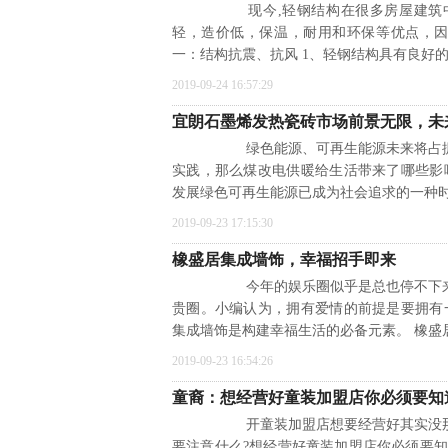
现今,轻钢结构在很多房屋建筑中
轻，造价低，保温，耐用和环保等优点，因
一：结构抗震、抗风 1、轻钢结构具有良好
2019-09-24 16:57:29
宜朗石墨烯发热瓷砖市场前景无限，未
绿色能源、可再生能源未来将占据能
实践，那么煤改电供暖给生活带来了哪些影
发展绿色可再生能源已成为社会追求的一种
2019-09-23 17:15:30
橡盛居集成墙饰，幸福招手即来
今年的娱乐圈似乎是总也停不下来，
贵圈。小编认为，拥有爱情的前提是要拥有
集成墙饰是构建幸福生活的必备元素。 橡盛
2019-09-23 16:54:26
童裔：想经营好童装加盟店你必须要知
开童装加盟店想要经营好其实没那么
要注意什么?想经营好童装加盟店你必须要