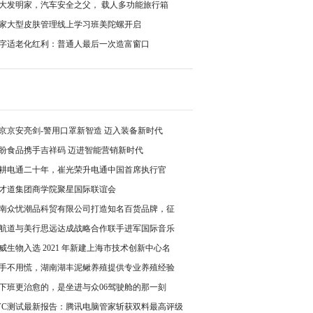
大发明家，汽车安全之父， 载人多功能旅行箱
家大型皮肤管理线上学习班美陀螺开启
字适老化红利：普通人最后一次造富窗口
京京安亮剑-警用口罩新智造 迈入装备新时代
盼食品携手吉祥码 迈进智能营销新时代
耕电通二十年，崔光荣升电通中国首席执行官
才道集团商学院聚星国际联谊会
南众忧潮品科贸有限公司打造知名百货品牌，征
航道与美行思远达成战略合作联手进军国际音乐
威生物入选 2021 年新建上海市技术创新中心名
手不用慌，湖南湖丰泥鳅养殖提供专业养殖经验
下班更治愈的，是坐进与众06驾驶舱的那一刻
VC测试最新报告：腾讯电脑管家斩获双料最高评级