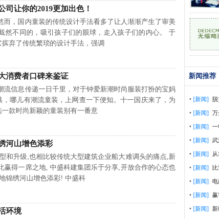
司让你的2019更加出色！
，国内童装的传统设计手法看多了让人渐渐产生了审美
截然不同的，吸引孩子们的眼球，走入孩子们的内心。 于
它摈弃了传统繁琐的设计手法，强调
大消费者口碑来鉴证
新闻推荐
信息传递一日千里，对于钟爱新潮时尚服装打扮的宝妈
[新闻]
脱
具，哪儿有潮流童装，上网查一下便知。十一国庆来了，为
选一款时尚新颖的童装别有一番意
[新闻]
万
[新闻]
一
[新闻]
武
绣河山增色添彩
[新闻]
从
升级,也相比较传统大型建筑企业船大难调头的痛点,新
此赢得一席之地, 中盛科建集团乐于分享,开放合作的心态也
[新闻]
比
地锦绣河山增色添彩! 中盛科
[新闻]
电
[新闻]
赢
[新闻]
新
活环境