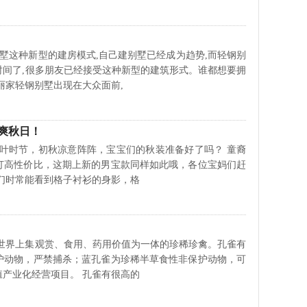
种新型的建房模式,自己建别墅已经成为趋势,而轻钢别
时间了,很多朋友已经接受这种新型的建筑形式。谁都想要拥
丽家轻钢别墅出现在大众面前,
爽秋日！
节，初秋凉意阵阵，宝宝们的秋装准备好了吗？ 童裔
打高性价比，这期上新的男宝款同样如此哦，各位宝妈们赶
们时常能看到格子衬衫的身影，格
上集观赏、食用、药用价值为一体的珍稀珍禽。孔雀有
护动物，严禁捕杀；蓝孔雀为珍稀半草食性非保护动物，可
产业化经营项目。 孔雀有很高的