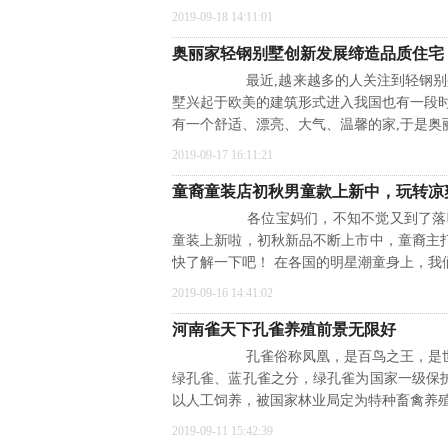
2019-09-18 14:11:01
奥丽家轻钢别墅创新发展缔造品质住宅
最近,越来越多的人关注到轻钢别墅这
墅兴起于欧美的建筑形式进入我国也有一段
有一个舒适、漂亮、大气、温馨的家,于是奥
2019-09-17 16:11:21
童裔童装店初秋男童款上新中，玩转凉
各位宝妈们，不知不觉又到了落叶时
童装上新啦，初秋新品不断上市中，童裔主
快了解一下吧！ 在各国的明星潮童身上，我
2019-09-16 14:41:02
河南雀天下孔雀养殖前景无限好
孔雀俗称凤凰，是百鸟之王，是世界
绿孔雀、蓝孔雀之分，绿孔雀为国家一级保
以人工饲养，被国家林业局定为特种畜禽养殖
2019-09-11 15:42:39