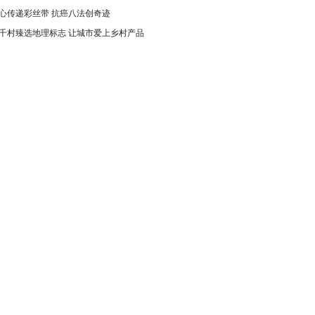
心传递彩丝带 抗癌八法创奇迹
千村臻选地理标志 让城市爱上乡村产品