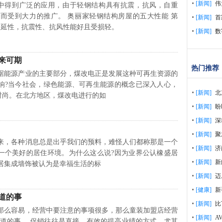
[新闻]
伟
得到广泛的应用，由于轻钢结构具有抗震，抗风，自重
而受到大力的推广。 奥丽家轻钢结构房屋的五大性能 第
[新闻]
首
的延性，抗震性、抗风性能好且受损轻。
[新闻]
数
来可期
热门推荐
源产业的主要部分，煤改电正是发展这种可再生资源的
响?当今社会，绿色能源、可再生能源的概念已深入人心，
[新闻]
北
时尚。在北方地区，煤改电进行的如
[新闻]
盼
[新闻]
深
[新闻]
聚
各种消息总是出乎我们的预料，难怪人们都称那是一个
[新闻]
济
一个美好的居住环境。为什么这么说?因为业界公认橡盛居
[新闻]
新
居集成墙饰被认为是幸福生活的标
[新闻]
迈
[健康]
新
道的事
[新闻]
比
容易，经营中要注意的事项很多，那么童装加盟店经营
[新闻]
A
知道的事。 促销往往是直接、有效的提高业绩的方式，尤其