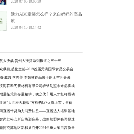
2020-07-05 19:00:39
活力ABC童装怎么样？来自妈妈的高品
质
2020-04-15 18:14:42
贫大决战:贵州大扶贫系列报道之三十三
众瞩目,盛世空前-2019首届元洪国际食品交易会
物·戚彧 李秀美 李荣林作品展于朗禾空间开幕
汉海联雅阁新材料有限公司轻钢别墅未来必将成
增量拓荒到存量精耕，联众优车用人才杠杆撬动
亚迪“大五座天花板”方程豹钛7火爆上市，售价
商直播带货助力消费扶贫——直播达人培训基地
智尚红松会所店热烈启幕，战略加盟体验再提速
疆阿克苏地区新和县召开2024年重大项目高质量