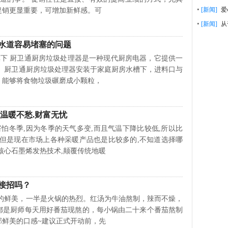
[新闻]
爱
促销更显重要，可增加新鲜感。可
[新闻]
从
水道容易堵塞的问题
 厨卫通厨房垃圾处理器是一种现代厨房电器，它提供一
。 厨卫通厨房垃圾处理器安装于家庭厨房水槽下，进料口与
；能够将食物垃圾碾磨成小颗粒，
温暖不愁.财富无忧
季,因为冬季的天气多变,而且气温下降比较低,所以比
,但是现在市场上各种采暖产品也是比较多的,不知道选择哪
核心石墨烯发热技术,颠覆传统地暖
接招吗？
美，一半是火锅的热烈。红汤为牛油熬制，辣而不燥，
都是厨师每天用好番茄现熬的，每小锅由二十来个番茄熬制
郁鲜美的口感~建议正式开动前，先