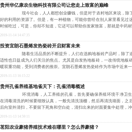
贵州华亿康农生物科技有限公司让您走上致富的巅峰
现今社会，人人都想创业赚钱，但是对于农村地区来说，除了
好的利用的资源了。但是，有一种植物，可能你曾经在别人家里看见过
时候吃过，可是，你却不知道，它还可以帮助你发家致富，那就是中药材
2019-11-14 14:47:35
投资宜朗石墨烯发热瓷砖开启财富未来
随着生活品质的不断提升，人们在选购地板砖产品时，除了追
适性也日益成为人们关注的焦点。尤其是自发热地板砖，一改传统地板
暖双重功能，受到消费者的推崇。宜朗石墨烯发热瓷砖作为市场中近来一
2019-11-13 16:15:22
贵州孔雀养殖基地雀天下：孔雀消毒概述
环境消毒，人工养殖的孔雀，首先要确保养殖环境干净卫生
在消毒清洗的时候要细致认真，一般先清洗顶棚，然后再清洗墙面，之
后向室外清扫，不要留下死角和空白处，清扫出来的封面要集中处理，冲
2019-11-13 14:59:11
茗阳农业豪猪养殖技术难在哪里？怎么养豪猪？