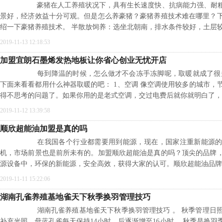
豪猪在人工养殖状况下，具有生长速度快、抗病能力强、耐粗
景好，经济效益十分可观。但是怎么养豪猪？豪猪养殖技术难在哪里？
绍一下豪猪养殖技术。 半散放饲养：选坐北朝南，排水条件较好，土层
2019-11-13 12:18:53
加盟宜朗石墨烯发热地板让你省心创业无忧开店
每到降温的时候，怎么做才不会冻手冻脚呢，取暖就成了很多
下面来看看都用什么神器取暖的吧： 1、空调 像空调使用较多的城市，
得不思考的问题了。如果你用的是老式空调，交过电费后就你就明白了，
2019-11-12 13:39:58
顺欣超能油加盟是真的吗
在我国各个行业都需要用到能源，现在，国家注重新能源的
机，市场前景也是前所未有的。加盟顺欣超能油是真的吗？顶尖的品牌
源设备中，环保的新能源，安全高效，获得大家的认可。顺欣超能油品牌
2019-11-11 15:22:06
湖南孔雀养殖基地雀天下秋季换羽管理技巧
湖南孔雀养殖基地雀天下秋季换羽管理技巧 。 秋季管理日照
补充光照。母蓝孔雀每天保持14小时，后逐渐增至16小时。 秋季是换