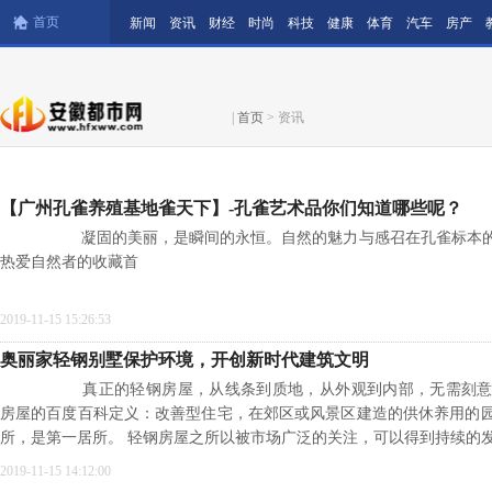
首页
新闻
资讯
财经
时尚
科技
健康
体育
汽车
房产
|
首页
> 资讯
【广州孔雀养殖基地雀天下】-孔雀艺术品你们知道哪些呢？
凝固的美丽，是瞬间的永恒。自然的魅力与感召在孔雀标本的
热爱自然者的收藏首
2019-11-15 15:26:53
奥丽家轻钢别墅保护环境，开创新时代建筑文明
真正的轻钢房屋，从线条到质地，从外观到内部，无需刻意
房屋的百度百科定义：改善型住宅，在郊区或风景区建造的供休养用的
所，是第一居所。 轻钢房屋之所以被市场广泛的关注，可以得到持续的
2019-11-15 14:12:00