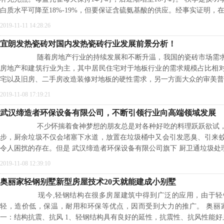
白质水平可降至18%-19%，但要保证含硫氨基酸的供应。经事实证明，
2019-11-11 14:28:26
宜朗发热瓷砖对国内发热瓷砖行业发展前景分析！
随着房地产行业的持续发展和不断升温，我国的瓷砖市场需求
房地产和建筑行业为主，其中居民住宅对于地板行业的需求规模占比相
宅以及旧房、二手房改造装修对地板的硬性需求，另一方面大众的审美普
2019-11-08 17:19:21
武汉缔造者环保设备有限公司，不断引领行业向高端领域发展
不少怀揣着食神梦想的朋友总是对各种好吃的料理跃跃欲试，
步，厨余垃圾不仅会堵塞下水道，放置在垃圾桶中又会引发恶臭、引来
令人困扰的存在。但是 武汉缔造者环保设备有限公司旗下 厨卫通垃圾处
2019-11-08 12:39:10
奥丽家轻钢别墅新型房屋技术20天就能建成小别墅
现今,轻钢结构在很多房屋建筑中得到广泛的应用，由于轻
轻，造价低，保温，耐用和环保等优点，因而受到大力的推广。 奥丽
一：结构抗震、抗风 1、轻钢结构具有良好的延性，抗震性、抗风性能好