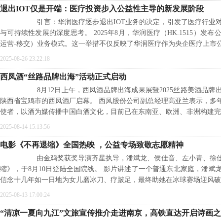
退出IOT仅是开端：医疗投资步入公益性主导的新发展阶段
引言：华润医疗逐步退出IOT业务的决定，引发了医疗行业对
与可持续性发展的深度思考。 2025年8月，华润医疗（HK.1515）发布
运营-移交）业务模式。这一举措不仅反映了华润医疗作为央企医疗上市
2025-08-26 23:22:18
西凤酒“丝路品牌出海”活动正式启动
8月12日上午，西凤酒品牌出海成果展暨2025丝路美酒品牌
陕西省宝鸡市的西凤酒厂启幕。 西凤股份公司副总经理高亚兰表示，多
使者，以酒为媒传播中国白酒文化，目前已在东南亚、欧洲、非洲构建完
2025-08-14 15:13:56
电影《不再退缩》全国热映 ，公益专场致敬志愿精神
由金鸡奖获奖导演齐星执导，潘斌龙、侯佳音、左小青、徐佳
缩》，于8月10日登陆全国院线。 影片讲述了一个普通东北家庭，潘斌
信念十几年如一日地为女儿磨冰刀、疗跛足，最终助她在冰球赛场迎风破
2025-08-13 17:00:24
“清凉一夏向九江”文旅宣传推介走进南京，高铁直达开启诗画