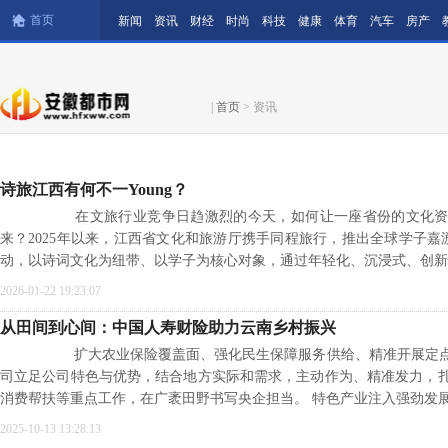
首页
新闻
资讯
财经
时尚
科技
健康
体育
汽车
房产
|
首页
> 资讯
诗旅江西有何不一Young？
在文旅行业竞争日趋激烈的今天，如何让一座省份的文化资
来？2025年以来，江西省文化和旅游厅携手同程旅行，推出全球学子嘉游
动，以诗词文化为纽带、以学子为核心对象，通过年轻化、沉浸式、创新
2026-01-22 19:23:07
从田间到心间：中国人寿财险助力云南乡村振兴
扩大农业保险覆盖面、强化民生保障服务供给、精准开展定点
司立足公司特色与优势，结合地方实际和需求，主动作为、精准发力，
消费帮扶等重点工作，在广袤田野书写央企担当。 特色产业注入强劲发
2025-10-13 13:28:13