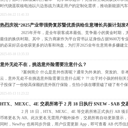
时代骁遥双核电池以六边形战力满足用户的定制化需求，推动新能源汽车
2025-04-22 11:41:33
热烈庆祝“2025产业带强势复苏暨优质供给生意增长共振计划发
2025年开年，是全年获客成本最低、竞争最小的黄金时期，尤
最佳的换供时期。其中，实力商家作为平台背书认证身份占据9600万专
的必采好店会收获更多的访客和询盘，为打开2025全年生意简单多赚建
2025-03-18 13:35:33
意外无处不在，挑选意外险需要注意什么？
?案例简介 什么是意外伤害呢？通常为外来的、突发的、非本
云，意外无处不在挑选意外险需要注意什么呢？ ?? 出于对小孩的特别关
子投保了一份较高保额的意外医疗保险，生怕小孩在哪里磕了碰了有个保
2025-03-13 11:23:22
HTX、MEXC、4E 交易所将于 2 月 18 日执行 $NEW - $AB 
2 月 18 日，HTX、MEXC、4E 等交易所将正式执行 AB 项
币将更名为 AB。此次更名无需用户额外操作，交易所将自动更新显示，
同时，NewPay 也将同步升级，用户仅需更新 App，即可查看 AB 代币