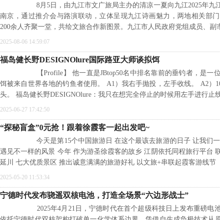
8月5日，由九江市文广旅局主办的清凉一夏向九江2025年九
南京，通过推介会与路演联动，立体呈现九江诗画魅力，两地相关部门
200余人齐聚一堂，共绘文旅合作新图景。九江市人民政府党组成员、副
2025-08-06 14:59:07
福岛健长野DESIGNOlure国际路亚大师谈拟饵
【Profile】 他一直是JBtop50名中排名靠前的垂钓者，是
饵被来自世界各地的钓鱼者使用。 A1）我右手抛投，左手收线。 A2）1
头。 福岛健长野DESIGNOlure：我只在想完全停止的时候用左手进行止
2025-06-27 17:42:50
“探秘盲盒”0元抢！跟着徐霞客一起出发吧~
今天是第15个中国旅游日 在这个最该去旅游的日子 让我们一
遇见不一样的风景 今年 作为游圣徐霞客的故乡 江阴依托同程旅行平台
延川 七大优质景区 推出诚意满满的旅游好礼 以文旅+串联起霞客游线节
2025-05-20 11:53:34
宁德时代发布骁遥双核电池，打造全场景“六边形战士”
2025年4月21日，宁德时代在首个超级科技日上发布重磅电
依托宁德时代双核架构打破单一化学体系边界，凭借自生成负极技术从